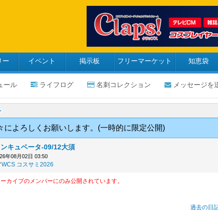
リー
イベント
掲示板
フリーマーケット
知恵袋
ュール
ライフログ
名刺コレクション
メッセージを
々によろしくお願いします。(一時的に限定公開)
ンキュベータ-09/12大須
026年08月02日 03:50
WCS
コスサミ2026
アーカイブのメンバーにのみ公開されています。
過去の日