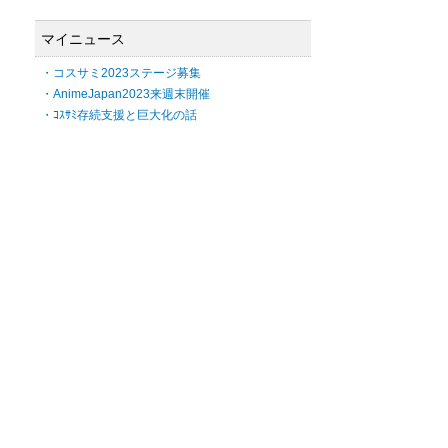
マイニュース
・コスサミ2023ステージ募集
・AnimeJapan2023来週末開催
・ｺｽｻﾐ存続支援と巨大化の話