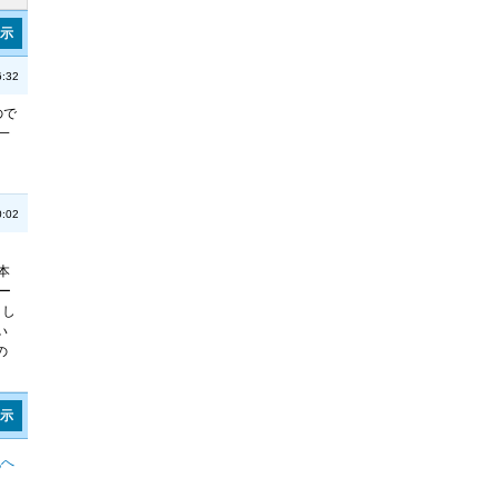
表示
:32
ので
一
:02
本
ー
まし
い
の
表示
記へ