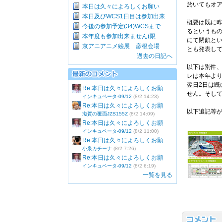
於いてもオア
本日は久々によろしくお願い
本日及びWCS1日目は参加出来
概要は既に昨
今後の参加予定(34)WCSまで
るというもの
本年度も参加出来ません(限
にて閉鎖と
京アニアニメ絵展 彦根会場
とも発表し
過去の日記へ
以下は別件、
レは本年より
翌日2日は既
Re:本日は久々によろしくお願
せん。そして
インキュベータ-09/12
(8/2 14:23)
Re:本日は久々によろしくお願
以下追記等
滋賀の覆面JZS155Z
(8/2 14:09)
Re:本日は久々によろしくお願
インキュベータ-09/12
(8/2 11:00)
Re:本日は久々によろしくお願
小泉カチーナ
(8/2 7:26)
Re:本日は久々によろしくお願
インキュベータ-09/12
(8/2 6:19)
一覧を見る