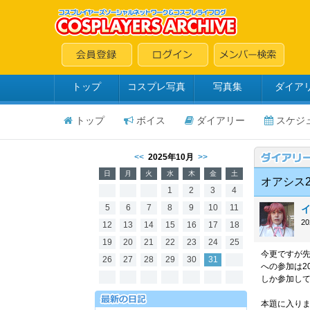
トップ
コスプレ写真
写真集
ダイア
トップ
ボイス
ダイアリー
スケジ
<<
2025年10月
>>
日
月
火
水
木
金
土
オアシス
1
2
3
4
5
6
7
8
9
10
11
イ
2
12
13
14
15
16
17
18
19
20
21
22
23
24
25
今更ですが先
26
27
28
29
30
31
への参加は2
しか参加し
本題に入りま