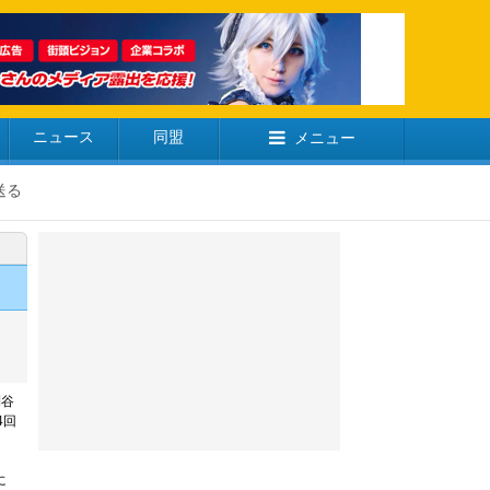
ニュース
同盟
メニュー
送る
刈谷
4回
に