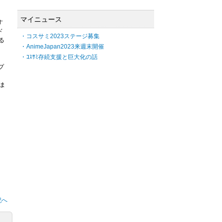
マイニュース
す
ド
・コスサミ2023ステージ募集
る
・AnimeJapan2023来週末開催
・ｺｽｻﾐ存続支援と巨大化の話
プ
。
ま
記へ