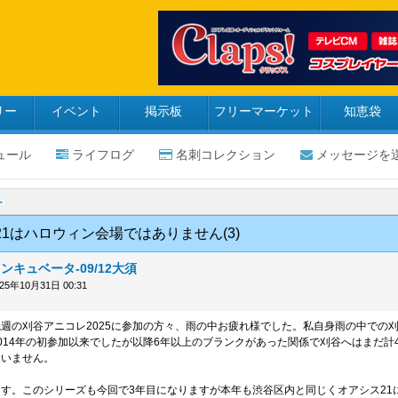
リー
イベント
掲示板
フリーマーケット
知恵袋
ュール
ライフログ
名刺コレクション
メッセージを
21はハロウィン会場ではありません(3)
ンキュベータ-09/12大須
025年10月31日 00:31
週の刈谷アニコレ2025に参加の方々、雨の中お疲れ様でした。私自身雨の中での
014年の初参加以来でしたが以降6年以上のブランクがあった関係で刈谷へはまだ計
ていません。
す。このシリーズも今回で3年目になりますが本年も渋谷区内と同じくオアシス21