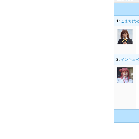
1:
こまち(わ
2:
インキュベー