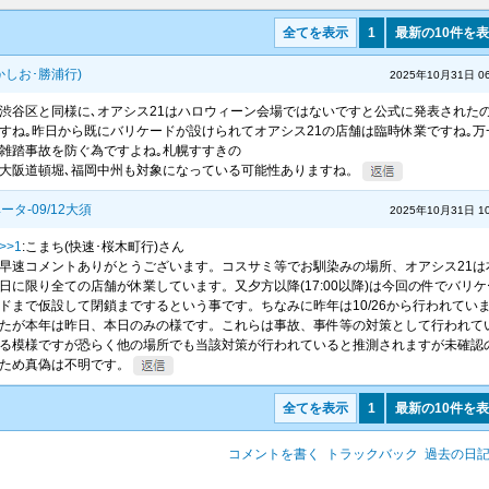
全てを表示
1
最新の10件を
かしお･勝浦行)
2025年10月31日 06
渋谷区と同様に､オアシス21はハロウィーン会場ではないですと公式に発表された
すね｡昨日から既にバリケードが設けられてオアシス21の店舗は臨時休業ですね｡万
雑踏事故を防ぐ為ですよね｡札幌すすきの
大阪道頓堀､福岡中州も対象になっている可能性ありますね。
タ-09/12大須
2025年10月31日 10
>>1
:こまち(快速･桜木町行)さん
早速コメントありがとうございます。コスサミ等でお馴染みの場所、オアシス21は
日に限り全ての店舗が休業しています。又夕方以降(17:00以降)は今回の件でバリケ
ドまで仮設して閉鎖までするという事です。ちなみに昨年は10/26から行われてい
たが本年は昨日、本日のみの様です。これらは事故、事件等の対策として行われて
る模様ですが恐らく他の場所でも当該対策が行われていると推測されますが未確認
ため真偽は不明です。
全てを表示
1
最新の10件を
コメントを書く
トラックバック
過去の日