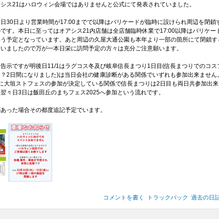
シス21はハロウィン会場ではありませんと公式にて発表されていました。
日30日より営業時間が17:00までで以降はバリケードが臨時に設けられ周辺を閉鎖
です。本日に至ってはオアシス21内店舗は全店舗臨時休業で17:00以降はバリケー
いう予定となっています。あと周辺の久屋大通公園も本年より一部の箇所にて閉鎖す
ていましたので万が一本日栄に訪問予定の方々は充分ご注意願います。
告示ですが明後日11/1はラグコス冬及び岐阜信長まつり1日目(信長まつりでのコス
？2日間になりました)は当日会社の健康診断がある関係でいずれも参加出来ません
に大垣ストフェスの参加が決定している関係で信長まつりは2日目も両日共参加出来
翌々日3日は飯田丘のまちフェス2025へ参加という流れです。
があった場合その都度追記予定でいます。
コメントを書く
トラックバック
過去の日