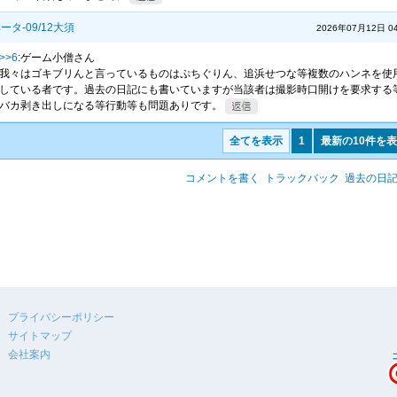
タ-09/12大須
2026年07月12日 04
>>6
:ゲーム小僧さん
我々はゴキブリんと言っているものはぷちぐりん、追浜せつな等複数のハンネを使
している者です。過去の日記にも書いていますが当該者は撮影時口開けを要求する
バカ剥き出しになる等行動等も問題ありです。
全てを表示
1
最新の10件を
コメントを書く
トラックバック
過去の日
プライバシーポリシー
サイトマップ
会社案内