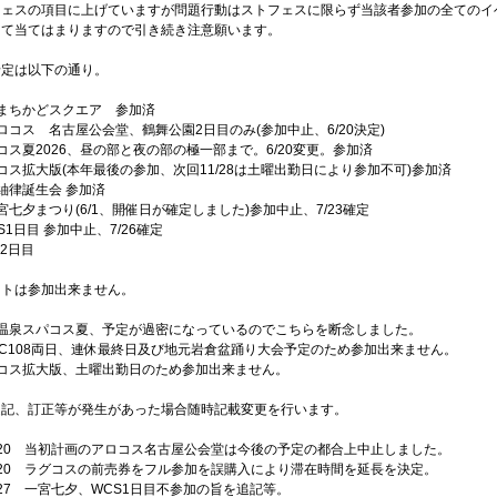
フェスの項目に上げていますが問題行動はストフェスに限らず当該者参加の全てのイ
して当てはまりますので引き続き注意願います。
予定は以下の通り。
大垣まちかどスクエア 参加済
 アロコス 名古屋公会堂、鶴舞公園2日目のみ(参加中止、6/20決定)
ラグコス夏2026、昼の部と夜の部の極一部まで。6/20変更。参加済
ニパコス拡大版(本年最後の参加、次回11/28は土曜出勤日により参加不可)参加済
郷紬律誕生会 参加済
一宮七夕まつり(6/1、開催日が確定しました)参加中止、7/23確定
CS1日目 参加中止、7/26確定
S2日目
ントは参加出来ません。
長島温泉スパコス夏、予定が過密になっているのでこちらを断念しました。
16 C108両日、連休最終日及び地元岩倉盆踊り大会予定のため参加出来ません。
ニパコス拡大版、土曜出勤日のため参加出来ません。
追記、訂正等が発生があった場合随時記載変更を行います。
6.20 当初計画のアロコス名古屋公会堂は今後の予定の都合上中止しました。
6.20 ラグコスの前売券をフル参加を誤購入により滞在時間を延長を決定。
7.27 一宮七夕、WCS1日目不参加の旨を追記等。