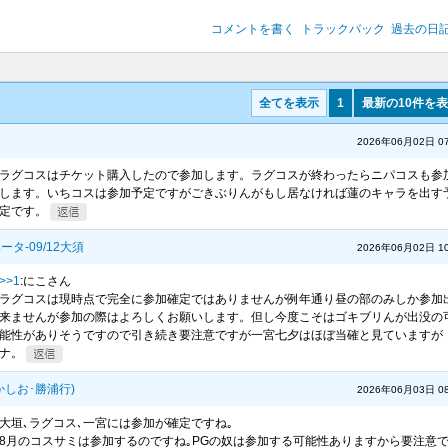
コメントを書く
トラックバック
過去の日
全てを表示
1
最新の10件を
2026年06月02日 07
ラグコスはチケット購入したので参加します。ラグコスが終わったらニパコスも参
します。いちコスは参加予定ですがごきぶりんがもし居なければ蓮のキャラを出す
定です。
タ-09/12大須
2026年06月02日 10
>>1
:にこさん
ラグコスは現時点で完全に参加確定ではありませんが例年通り昼の部のみしか参加
来ませんが参加の際はよろしくお願いします。但し今度こそはゴキブリんが出没の
能性がありそうですので引き続き要注意ですが一宮七夕はほぼ当確と見ていますが
ナ。
かしお･勝浦行)
2026年06月03日 08
大垣､ラグコス､一宮には参加が確定ですね｡
8月のコスサミは参加するのですね｡PGの奴は参加する可能性ありますから要注意