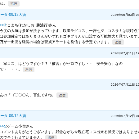
ね。
タ-09/12大須
2026年06月03日 08
>>3
:こまち(わかしお･勝浦行)さん
今度の大垣は参加が決まっています。以降ラグコス、一宮七夕、コスサミは現時点
は参加確定ではありませんがいずれもゴキブリんが出没する可能性大と見ています
万が一出没を確認の場合は警戒アラートを発信する予定でいます。
僧
2026年07月11日 19
「家コス」はどうですか？？「被害」がゼロですし・・「安全安心」なの
で・・・・。
僧
2026年07月11日 19
あの「ゴ〇〇〇ん」害虫ですね。
タ-09/12大須
2026年07月12日 04
>>5
:ゲーム小僧さん
コメントありがとうございます。残念ながら今現在宅コス出来る状況ではありませ
ので全く行えていません。