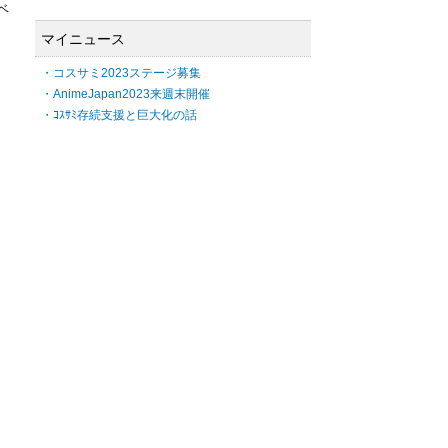
ベ
マイニュース
・コスサミ2023ステージ募集
・AnimeJapan2023来週末開催
・ｺｽｻﾐ存続支援と巨大化の話