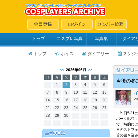
トップ
コスプレ写真
写真集
ダイア
トップ
ボイス
ダイアリー
スケジ
<<
2026年06月
>>
日
月
火
水
木
金
土
今後の参加
1
2
3
4
5
6
7
8
9
10
11
12
13
イ
2
14
15
16
17
18
19
20
21
22
23
24
25
26
27
一昨日5/3
28
29
30
パーク他諸々
で一時的に
日のストフ
旨の書き込