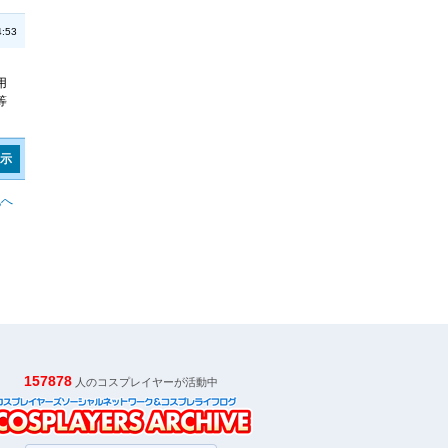
:53
用
等
表示
記へ
157878
人のコスプレイヤーが活動中