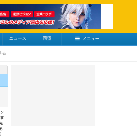
ニュース
同盟
メニュー
送る
リン
う事
先
る
前