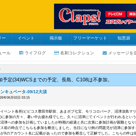
リー
イベント
掲示板
フリーマーケット
知恵袋
ュール
ライフログ
名刺コレクション
メッセージを
予定(34)WCSまでの予定、長島、C108は不参加。
ンキュベータ-09/12大須
026年06月02日 03:15
1のイベント各所(ビビコス豊田市駅前、あまポプ七宝、モリコロパーク、沼津淡島マ
)に参加の方々、暑い中お疲れ様でした。久々に沼津にてイベントが行われるとい
は沼津への参加を計画していましたが時期の経過と共に次第に参加計画が困難となり
ェス前の時点でこちらも参加を断念しました。当日になり例の問題児が沼津に参加す
みがXのアカウント名に記載があったので参加を断念して正解でした。こちらの件は