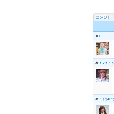
1:
にこ
2:
インキュベー
3:
こまち(わ