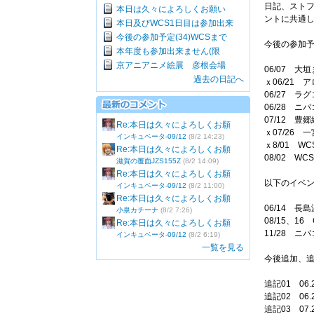
日記、スト
本日は久々によろしくお願い
ントに共通
本日及びWCS1日目は参加出来
今後の参加予定(34)WCSまで
今後の参加
本年度も参加出来ません(限
京アニアニメ絵展 彦根会場
06/07 
過去の日記へ
ｘ06/21
06/27 
06/28 
07/12 豊
Re:本日は久々によろしくお願
ｘ07/26 
インキュベータ-09/12
(8/2 14:23)
ｘ8/01 W
Re:本日は久々によろしくお願
08/02 WC
滋賀の覆面JZS155Z
(8/2 14:09)
Re:本日は久々によろしくお願
以下のイベ
インキュベータ-09/12
(8/2 11:00)
Re:本日は久々によろしくお願
06/14 
小泉カチーナ
(8/2 7:26)
08/15、
Re:本日は久々によろしくお願
11/28 
インキュベータ-09/12
(8/2 6:19)
一覧を見る
今後追加、
追記01 0
追記02 0
追記03 0