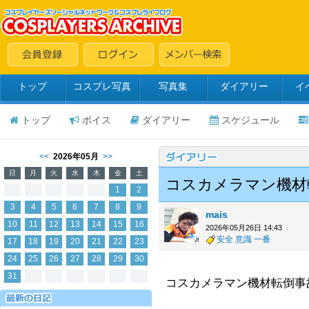
トップ
コスプレ写真
写真集
ダイアリー
イ
トップ
ボイス
ダイアリー
スケジュール
<<
2026年05月
>>
日
月
火
水
木
金
土
コスカメラマン機材
1
2
3
4
5
6
7
8
9
mais
10
11
12
13
14
15
16
2026年05月26日 14:43
安全
意識
一番
17
18
19
20
21
22
23
24
25
26
27
28
29
30
31
コスカメラマン機材転倒事