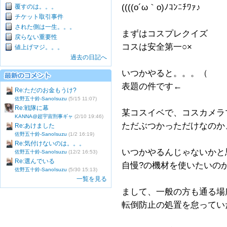
((((o´ω｀o)ﾉｺﾝﾆﾁﾜｧ♪
覆すのは。。。
チケット取引事件
された側は一生。。。
まずはコスプレクイズ
戻らない重要性
コスは安全第一○×
値上げマジ。。。
過去の日記へ
いつかやると。。。（
表題の件です←
Re:ただのお金もうけ?
佐野五十鈴-SanoIsuzu
(5/15 11:07)
Re:戦隊に幕
某コスイベで、コスカメラ
KANNA@超宇宙刑事ギャ
(2/10 19:46)
ただぶつかっただけなのか
Re:あけました
佐野五十鈴-SanoIsuzu
(1/2 16:19)
Re:気付けないのは。。。
いつかやるんじゃないかと
佐野五十鈴-SanoIsuzu
(12/2 16:53)
Re:選んでいる
自慢?の機材を使いたいの
佐野五十鈴-SanoIsuzu
(5/30 15:13)
一覧を見る
まして、一般の方も通る場
転倒防止の処置を怠ってい