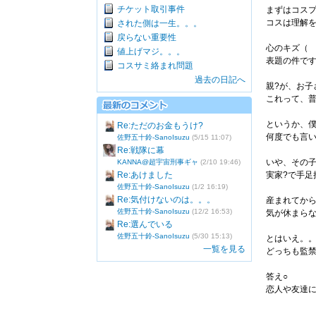
チケット取引事件
まずはコス
コスは理解を
された側は一生。。。
戻らない重要性
心のキズ（
値上げマジ。。。
表題の件で
コスサミ絡まれ問題
過去の日記へ
親?が、お子
これって、普
というか、
Re:ただのお金もうけ?
何度でも言
佐野五十鈴-SanoIsuzu
(5/15 11:07)
Re:戦隊に幕
いや、その
KANNA@超宇宙刑事ギャ
(2/10 19:46)
Re:あけました
実家?で手足
佐野五十鈴-SanoIsuzu
(1/2 16:19)
Re:気付けないのは。。。
産まれてから
佐野五十鈴-SanoIsuzu
(12/2 16:53)
気が休まら
Re:選んでいる
佐野五十鈴-SanoIsuzu
(5/30 15:13)
とはいえ。。
一覧を見る
どっちも監禁
答え○
恋人や友達