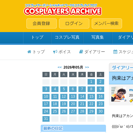
トップ
コスプレ写真
写真集
ダイア
トップ
ボイス
ダイアリー
スケジ
<<
2026年05月
>>
日
月
火
水
木
金
土
拘束はア
1
2
3
4
5
6
7
8
9
m
2
10
11
12
13
14
15
16
17
18
19
20
21
22
23
24
25
26
27
28
29
30
拘束はアカ
31
((((o´ω｀o)ﾉ