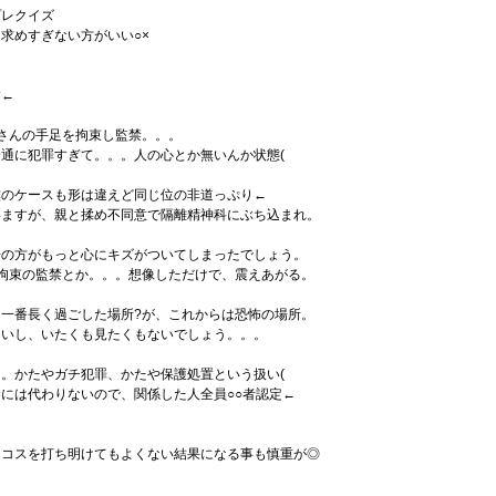
プレクイズ
求めすぎない方がいい○×
す←
さんの手足を拘束し監禁。。。
通に犯罪すぎて。。。人の心とか無いんか状態(
僕のケースも形は違えど同じ位の非道っぷり←
いますが、親と揉め不同意で隔離精神科にぶち込まれ。
子の方がもっと心にキズがついてしまったでしょう。
拘束の監禁とか。。。想像しただけで、震えあがる。
一番長く過ごした場所?が、これからは恐怖の場所。
ないし、いたくも見たくもないでしょう。。。
。かたやガチ犯罪、かたや保護処置という扱い(
には代わりないので、関係した人全員○○者認定←
にコスを打ち明けてもよくない結果になる事も慎重が◎