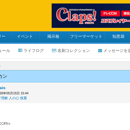
リー
イベント
掲示板
フリーマーケット
知恵袋
ュール
ライフログ
名刺コレクション
メッセージを
カン
ais
026年05月15日 15:44
理解
人の心
慎重
ン
ｺﾝﾆﾁﾜｧ♪