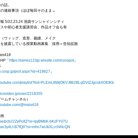
スの話。
室の連絡事項（ほぼ毎回そのまま←
 5/22,23,24 池袋サンシャインシティ
ビスや初心者支援講習会、作品オフ会も有
中（ウィッグ、造形、裁縫、メイク
クを披露している授業動画募集 採用＝告知拡散
ais418
HP「
https://series123jp.wixsite.com/cosspot
」
S
w.cosp.jp/prof.aspx?id=419827
」
.youtube.com/playlist?list=PLEmLBWjOKVJtt62BLqDVIZJgcokXOEtKb
画
nicovideo.jp/user/2218355
（ゲームチャンネル）
.youtube.com/@mais418
動画
tu.be/pcb22ZyPoIQ?si=ipjBMbK-bKzFY07U
tu.be/Jy4Lt-B7fQ0?si=mho7wUkXLccNNcQN