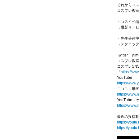
それからコ
コスプレ教
・コスイベ情報
→撮影サー
・先生受付
→テクニッ
Twitter @m
コスプレ教室
コスプレSN
「
https://ww
YouTube
https://www
ニコニコ動
https://www.
YouTube
https://www
最近の投稿
https://you
https://you