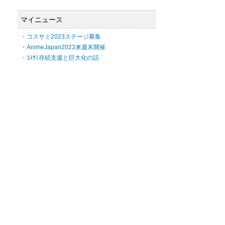
マイニュース
・コスサミ2023ステージ募集
・AnimeJapan2023来週末開催
・ｺｽｻﾐ存続支援と巨大化の話