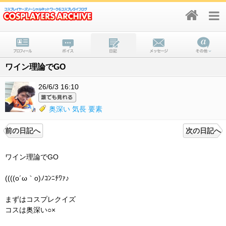
ワイン理論でGO
26/6/3 16:10
奥深い
気長
要素
前の日記へ
次の日記へ
ワイン理論でGO
((((o´ω｀o)ﾉｺﾝﾆﾁﾜｧ♪
まずはコスプレクイズ
コスは奥深い○×