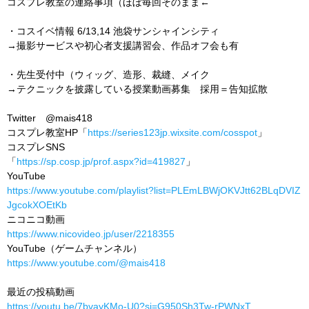
コスプレ教室の連絡事項（ほぼ毎回そのまま←
・コスイベ情報 6/13,14 池袋サンシャインシティ
→撮影サービスや初心者支援講習会、作品オフ会も有
・先生受付中（ウィッグ、造形、裁縫、メイク
→テクニックを披露している授業動画募集 採用＝告知拡散
Twitter @mais418
コスプレ教室HP「
https://series123jp.wixsite.com/cosspot
」
コスプレSNS
「
https://sp.cosp.jp/prof.aspx?id=419827
」
YouTube
https://www.youtube.com/playlist?list=PLEmLBWjOKVJtt62BLqDVIZ
JgcokXOEtKb
ニコニコ動画
https://www.nicovideo.jp/user/2218355
YouTube（ゲームチャンネル）
https://www.youtube.com/@mais418
最近の投稿動画
https://youtu.be/7bvayKMo-U0?si=G950Sh3Tw-rPWNxT