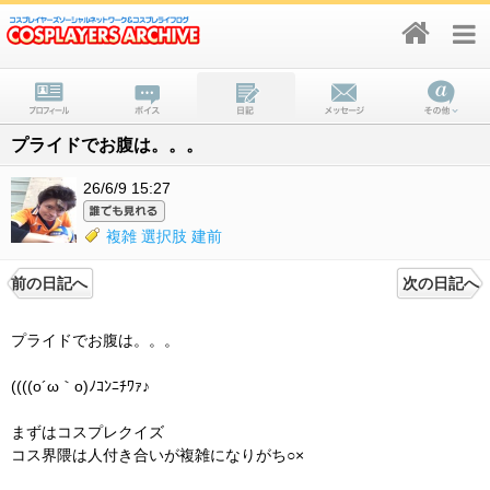
プライドでお腹は。。。
26/6/9 15:27
複雑
選択肢
建前
前の日記へ
次の日記へ
プライドでお腹は。。。
((((o´ω｀o)ﾉｺﾝﾆﾁﾜｧ♪
まずはコスプレクイズ
コス界隈は人付き合いが複雑になりがち○×