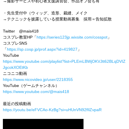
→撮影サービスや初心者支援講習会、作品オフ会も有
・先生受付中（ウィッグ、造形、裁縫、メイク
→テクニックを披露している授業動画募集 採用＝告知拡散
Twitter @mais418
コスプレ教室HP「
https://series123jp.wixsite.com/cosspot
」
コスプレSNS
「
https://sp.cosp.jp/prof.aspx?id=419827
」
YouTube
https://www.youtube.com/playlist?list=PLEmLBWjOKVJtt62BLqDVIZ
JgcokXOEtKb
ニコニコ動画
https://www.nicovideo.jp/user/2218355
YouTube（ゲームチャンネル）
https://www.youtube.com/@mais418
最近の投稿動画
https://youtu.be/eFVCAo-KzBg?si=uHUnVN92fIlZvpaR