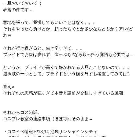
一旦おいておいて（
表題の件です←
意地を張って、我慢してもいいことはなく。。。
それをやったら負けとか、頼ったら恥とか多少ならともかくアレ(ど
れｗ
それが行き過ぎると、生き辛すぎて。。。
プライドでお腹は膨れず、崖っぷち?なら取っ払う覚悟も必要では←
というか、プライドが高くて好かれてる人見たことないので。。。
選択肢の一つとして、プライドという枷を外すも考慮してみては?
答え○
それぞれの思惑が強すぎて本音と建前が交錯しすぎている風潮
それからコスの話。
コスプレ教室の連絡事項（ほぼ毎回そのまま←
・コスイベ情報 6/13,14 池袋サンシャインシティ