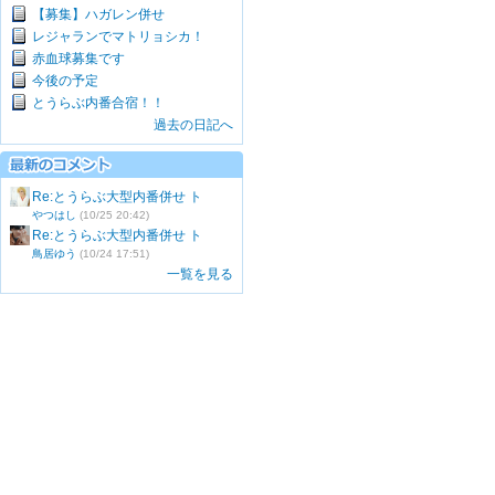
【募集】ハガレン併せ
レジャランでマトリョシカ！
赤血球募集です
今後の予定
とうらぶ内番合宿！！
過去の日記へ
Re:とうらぶ大型内番併せ ト
やつはし
(10/25 20:42)
Re:とうらぶ大型内番併せ ト
鳥居ゆう
(10/24 17:51)
一覧を見る