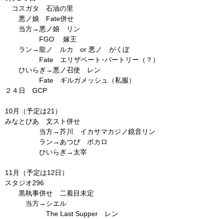
コスガタ 石油の里
悪ノ娘 Fate併せ
当方→悪ノ娘 リン
FGO 嫁王
ラン→龍ノ ルカ or 悪ノ がくぽ
Fate エリザベート･バートリー（？）
ひいらぎ→悪ノ召使 レン
Fate ギルガメッシュ（私服）
２４日 GCP
10月（予定は21）
みなとぴあ 文スト併せ
当方→芥川 イカサマカジノ鏡音リン
ラン→あつぴ ボカロ
ひいらぎ→太宰
11月（予定は12日）
スタジオ296
黒執事併せ 二着目未定
当方→シエル
The Last Supper レン