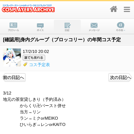
[確認用]身内グループ（ブロッコリー）の年間コス予定
17/2/10 20:02
コス予定表
前の日記へ
次の日記へ
3/12
地元の茶室貸しきり（予約済み）
からくり卍バースト併せ
当方→リン
ラン→ミクorMEIKO
ひいらぎ→レンorKAITO