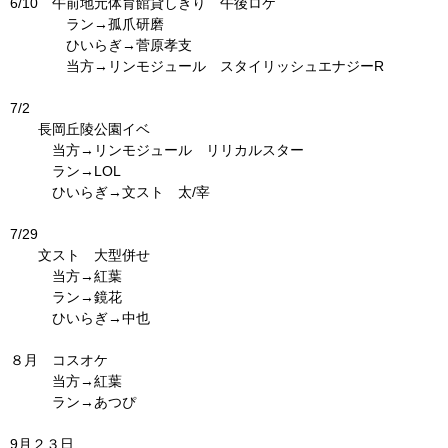
6/10 午前地元体育館貸しきり 午後ロケ
ラン→孤爪研磨
ひいらぎ→菅原孝支
当方→リンモジュール スタイリッシュエナジーR
7/2
長岡丘陵公園イベ
当方→リンモジュール リリカルスター
ラン→LOL
ひいらぎ→文スト 太/宰
7/29
文スト 大型併せ
当方→紅葉
ラン→鏡花
ひいらぎ→中也
８月 コスオケ
当方→紅葉
ラン→あつぴ
9月２３日