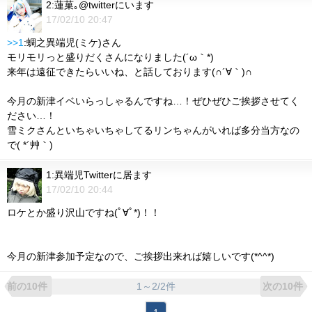
2:蓮菓｡@twitterにいます
17/02/10 20:47
>>1
:蜩之異端児(ミケ)さん
モリモリっと盛りだくさんになりました(´ω｀*)
来年は遠征できたらいいね、と話しております(∩´∀｀)∩
今月の新津イベいらっしゃるんですね…！ぜひぜひご挨拶させてく
ださい…！
雪ミクさんといちゃいちゃしてるリンちゃんがいれば多分当方なの
で( *´艸｀)
1:異端児Twitterに居ます
17/02/10 20:44
ロケとか盛り沢山ですね(ﾟ∀ﾟ*)！！
今月の新津参加予定なので、ご挨拶出来れば嬉しいです(*^^*)
1～2/2件
前の10件
次の10件