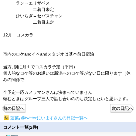
ラン→エリザベス
二着目未定
ひいらぎ→セバスチャン
二着目未定
12月 コスカラ
市内のロケandイベandスタジオは基本前日宿泊
当方､別に月１でコスカラ予定（平日）
個人的なロケ等のお誘いは新潟へのロケ等がない日に限ります（休
みの関係で
全予定一応カメラマンさんは決まっていません
頼むときはグループ三人で話し合いののち決定したいと思います｡
前の日記へ
次の日記へ
蓮菓｡@twitterにいますさんの日記一覧へ
コメント一覧(2件)