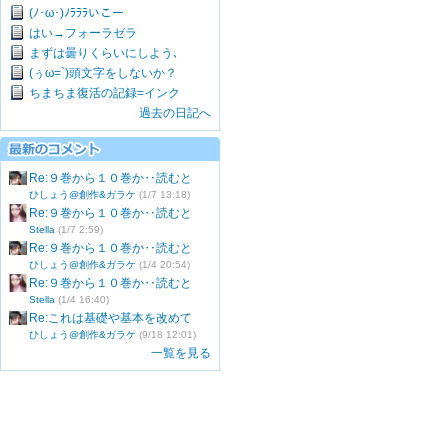
(ﾉ･ω･)ﾉﾗﾗﾗいこー
はい→フォーラゼラ
まずは曇りくらいにしよう､
(ぅω=`)頭文字をしないか？
ちまちま復活の記録=インク
過去の日記へ
Re:９巻から１０巻か‥読むと
ひしょう@創作&ガラケ
(1/7 13:18)
Re:９巻から１０巻か‥読むと
Stella
(1/7 2:59)
Re:９巻から１０巻か‥読むと
ひしょう@創作&ガラケ
(1/4 20:54)
Re:９巻から１０巻か‥読むと
Stella
(1/4 16:40)
Re:これは基礎や基本を改めて
ひしょう@創作&ガラケ
(9/18 12:01)
一覧を見る