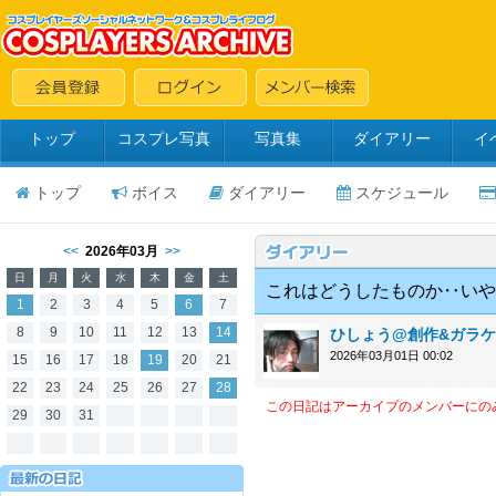
トップ
コスプレ写真
写真集
ダイアリー
イ
トップ
ボイス
ダイアリー
スケジュール
<<
2026年03月
>>
日
月
火
水
木
金
土
これはどうしたものか‥いや
1
2
3
4
5
6
7
8
9
10
11
12
13
14
ひしょう@創作&ガラケ-
2026年03月01日 00:02
15
16
17
18
19
20
21
22
23
24
25
26
27
28
この日記はアーカイブのメンバーにの
29
30
31