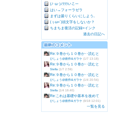
(ﾉ･ω･)ﾉﾗﾗﾗいこー
はい→フォーラゼラ
まずは曇りくらいにしよう､
(ぅω=`)頭文字をしないか？
ちまちま復活の記録=インク
過去の日記へ
Re:９巻から１０巻か‥読むと
ひしょう@創作&ガラケ
(1/7 13:18)
Re:９巻から１０巻か‥読むと
Stella
(1/7 2:59)
Re:９巻から１０巻か‥読むと
ひしょう@創作&ガラケ
(1/4 20:54)
Re:９巻から１０巻か‥読むと
Stella
(1/4 16:40)
Re:これは基礎や基本を改めて
ひしょう@創作&ガラケ
(9/18 12:01)
一覧を見る