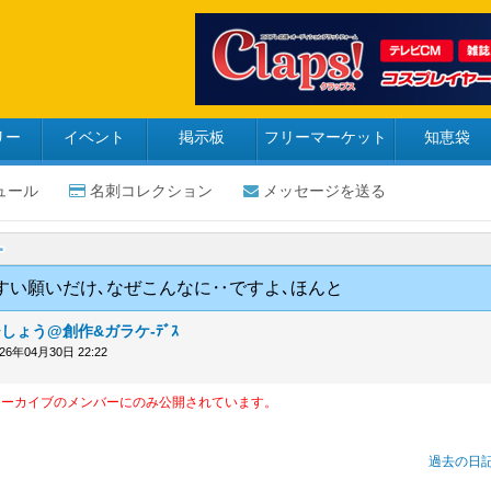
リー
イベント
掲示板
フリーマーケット
知恵袋
ュール
名刺コレクション
メッセージを送る
すい願いだけ､なぜこんなに‥ですよ､ほんと
しょう@創作&ガラケ-ﾃﾞｽ
026年04月30日 22:22
アーカイブのメンバーにのみ公開されています。
過去の日