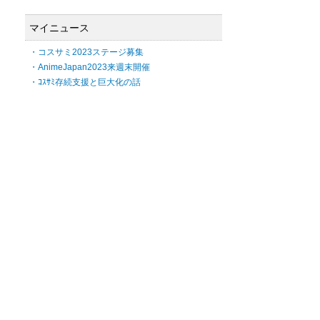
マイニュース
・コスサミ2023ステージ募集
・AnimeJapan2023来週末開催
・ｺｽｻﾐ存続支援と巨大化の話