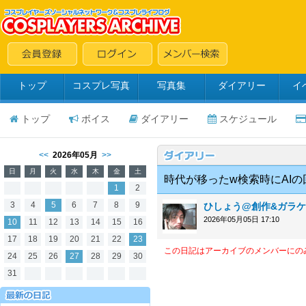
トップ
コスプレ写真
写真集
ダイアリー
イ
トップ
ボイス
ダイアリー
スケジュール
<<
2026年05月
>>
日
月
火
水
木
金
土
時代が移ったw検索時にAI
1
2
3
4
5
6
7
8
9
ひしょう@創作&ガラケ-
2026年05月05日 17:10
10
11
12
13
14
15
16
17
18
19
20
21
22
23
この日記はアーカイブのメンバーにの
24
25
26
27
28
29
30
31