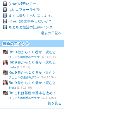
(ﾉ･ω･)ﾉﾗﾗﾗいこー
はい→フォーラゼラ
まずは曇りくらいにしよう､
(ぅω=`)頭文字をしないか？
ちまちま復活の記録=インク
過去の日記へ
Re:９巻から１０巻か‥読むと
ひしょう@創作&ガラケ
(1/7 13:18)
Re:９巻から１０巻か‥読むと
Stella
(1/7 2:59)
Re:９巻から１０巻か‥読むと
ひしょう@創作&ガラケ
(1/4 20:54)
Re:９巻から１０巻か‥読むと
Stella
(1/4 16:40)
Re:これは基礎や基本を改めて
ひしょう@創作&ガラケ
(9/18 12:01)
一覧を見る