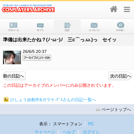
準備は出来たかね？(ﾉ･ω･)ﾉ 三c⌒っ.ω.)っ セイッ
26/6/5 20:37
前の日記へ
次の日記へ
この日記はアーカイブのメンバーにのみ公開されています。
ひしょう@創作&ガラケ-ﾃﾞｽさんの日記一覧へ
ページトップへ
表示：
スマートフォン
PC
マイページ
ヘルプ
ログイン