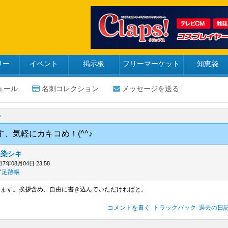
リー
イベント
掲示板
フリーマーケット
知恵袋
ュール
名刺コレクション
メッセージを送る
、気軽にカキコめ！(^^♪
墨染シキ
017年08月04日 23:58
足跡帳
ります。挨拶含め、自由に書き込んでいただければと。
コメントを書く
トラックバック
過去の日