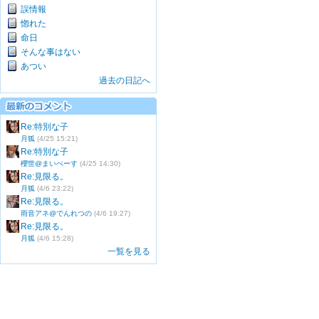
誤情報
惚れた
命日
そんな事はない
あつい
過去の日記へ
Re:特別な子
月狐
(4/25 15:21)
Re:特別な子
櫻世@まいぺーす
(4/25 14:30)
Re:見限る。
月狐
(4/6 23:22)
Re:見限る。
雨音アネ@でんれつの
(4/6 19:27)
Re:見限る。
月狐
(4/6 15:28)
一覧を見る