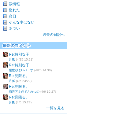
誤情報
惚れた
命日
そんな事はない
あつい
過去の日記へ
Re:特別な子
月狐
(4/25 15:21)
Re:特別な子
櫻世@まいぺーす
(4/25 14:30)
Re:見限る。
月狐
(4/6 23:22)
Re:見限る。
雨音アネ@でんれつの
(4/6 19:27)
Re:見限る。
月狐
(4/6 15:28)
一覧を見る