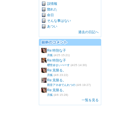
誤情報
惚れた
命日
そんな事はない
あつい
過去の日記へ
Re:特別な子
月狐
(4/25 15:21)
Re:特別な子
櫻世@まいぺーす
(4/25 14:30)
Re:見限る。
月狐
(4/6 23:22)
Re:見限る。
雨音アネ@でんれつの
(4/6 19:27)
Re:見限る。
月狐
(4/6 15:28)
一覧を見る