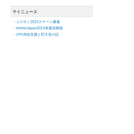
マイニュース
・コスサミ2023ステージ募集
・AnimeJapan2023来週末開催
・ｺｽｻﾐ存続支援と巨大化の話