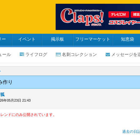
リー
イベント
掲示板
フリーマーケット
知恵袋
ュール
ライフログ
名刺コレクション
メッセージを
み作り
月狐
026年05月23日 21:43
フレンドにのみ公開されています。
過去の日