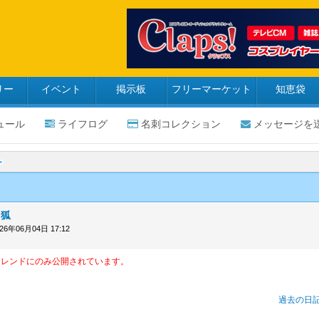
リー
イベント
掲示板
フリーマーケット
知恵袋
ュール
ライフログ
名刺コレクション
メッセージを
月狐
026年06月04日 17:12
フレンドにのみ公開されています。
過去の日