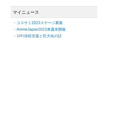
マイニュース
・コスサミ2023ステージ募集
・AnimeJapan2023来週末開催
・ｺｽｻﾐ存続支援と巨大化の話