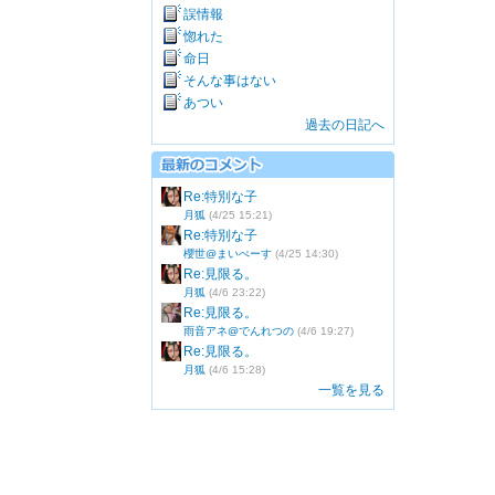
誤情報
惚れた
命日
そんな事はない
あつい
過去の日記へ
Re:特別な子
月狐
(4/25 15:21)
Re:特別な子
櫻世@まいぺーす
(4/25 14:30)
Re:見限る。
月狐
(4/6 23:22)
Re:見限る。
雨音アネ@でんれつの
(4/6 19:27)
Re:見限る。
月狐
(4/6 15:28)
一覧を見る