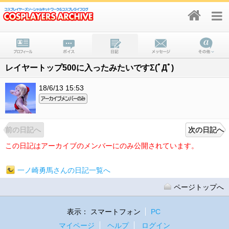
レイヤートップ500に入ったみたいですΣ(ﾟДﾟ)
18/6/13 15:53
前の日記へ
次の日記へ
この日記はアーカイブのメンバーにのみ公開されています。
一ノ崎勇馬さんの日記一覧へ
ページトップへ
表示：
スマートフォン
PC
マイページ
ヘルプ
ログイン