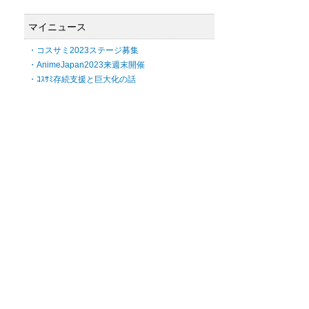
マイニュース
・コスサミ2023ステージ募集
・AnimeJapan2023来週末開催
・ｺｽｻﾐ存続支援と巨大化の話