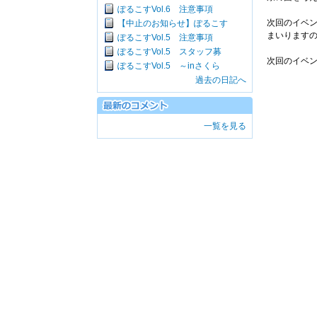
ぽるこすVol.6 注意事項
次回のイベ
【中止のお知らせ】ぽるこす
まいります
ぽるこすVol.5 注意事項
ぽるこすVol.5 スタッフ募
次回のイベ
ぽるこすVol.5 ～inさくら
過去の日記へ
一覧を見る