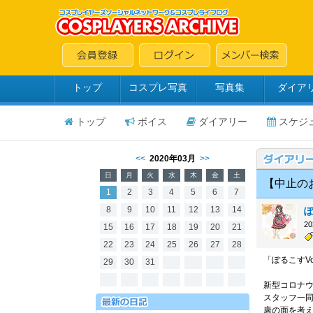
トップ
コスプレ写真
写真集
ダイア
トップ
ボイス
ダイアリー
スケジ
<<
2020年03月
>>
日
月
火
水
木
金
土
【中止のお
1
2
3
4
5
6
7
8
9
10
11
12
13
14
2
15
16
17
18
19
20
21
22
23
24
25
26
27
28
「ぽるこすV
29
30
31
新型コロナウ
スタッフ一
康の面を考