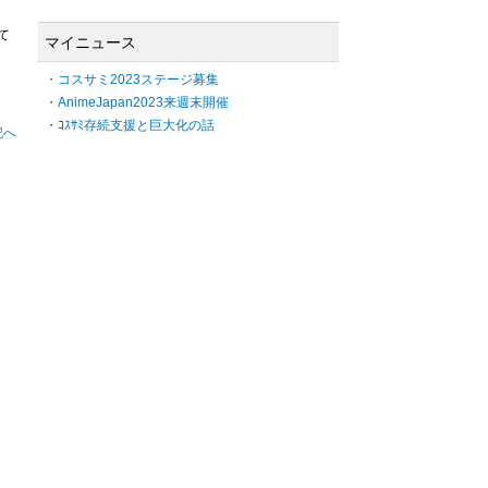
て
マイニュース
・コスサミ2023ステージ募集
・AnimeJapan2023来週末開催
・ｺｽｻﾐ存続支援と巨大化の話
記へ