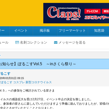
リー
イベント
掲示板
フリーマーケット
知恵袋
ュール
名刺コレクション
メッセージを送る
知らせ】ぽるこすVol.5 ～inさくら祭り～
ぽるこす
020年03月01日 09:15
ぽるこす
コスプレ
新型コロナウイルス
ol.５」への参加をご検討されている皆さま
イルスの感染拡大を受け2月27日、イベント中止の決定を致しました。
同、参加者の皆さんに楽しんでいただけますよう準備に励んでおりましたが、皆様の
え中止とさせていただくこととなりました。