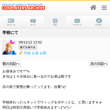
学校にて
09/11/12 13:02
学校
お昼
お暇
前の日記へ
次の日記へ
お昼休みです^^*v
弁当は１０分休みに食べるのでお昼は暇です
目の前で変態が舞ってってます。自重^q^
学校終わったらネットでウィッグをポチッとな、と買いますｗｗ
明日は特別欠席扱いで学校休みます＼(^o^)／