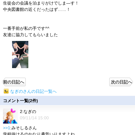
生徒会の会議を泊まりがけでしま―す！
中央図書館の近くだったはず……！
一番手前が私の手です^^
友達に協力してもらいました
前の日記へ
次の日記へ
なぎのさんの日記一覧へ
コメント一覧(2件)
2:なぎの
09/11/14 15:00
>>1
:みそしるさん
学校抜けるのかなり勇気いりますよね…