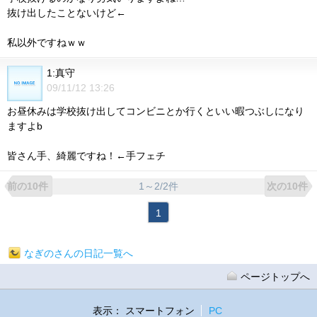
抜け出したことないけど←
私以外ですねｗｗ
1:真守
09/11/12 13:26
お昼休みは学校抜け出してコンビニとか行くといい暇つぶしになり
ますよb
皆さん手、綺麗ですね！←手フェチ
1～2/2件
前の10件
次の10件
1
なぎのさんの日記一覧へ
ページトップへ
表示：
スマートフォン
PC