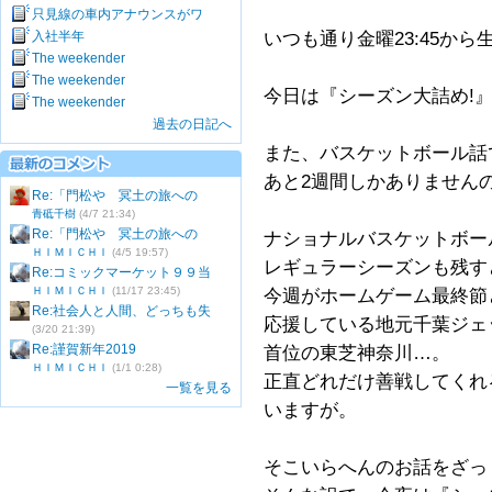
只見線の車内アナウンスがワ
入社半年
いつも通り金曜23:45から
The weekender
The weekender
今日は『シーズン大詰め!
The weekender
過去の日記へ
また、バスケットボール話
あと2週間しかありません
Re:「門松や 冥土の旅への
青砥千樹
(4/7 21:34)
Re:「門松や 冥土の旅への
ナショナルバスケットボー
ＨＩＭＩＣＨＩ
(4/5 19:57)
レギュラーシーズンも残す
Re:コミックマーケット９９当
ＨＩＭＩＣＨＩ
(11/17 23:45)
今週がホームゲーム最終節
Re:社会人と人間、どっちも失
応援している地元千葉ジェ
(3/20 21:39)
Re:謹賀新年2019
首位の東芝神奈川…。
ＨＩＭＩＣＨＩ
(1/1 0:28)
正直どれだけ善戦してくれ
一覧を見る
いますが。
そこいらへんのお話をざっ