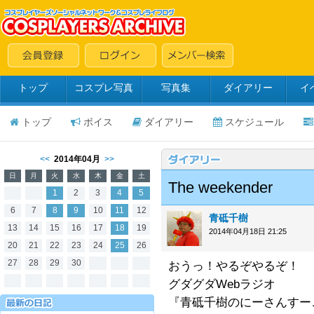
トップ
コスプレ写真
写真集
ダイアリー
イ
トップ
ボイス
ダイアリー
スケジュール
<<
2014年04月
>>
日
月
火
水
木
金
土
The weekender
1
2
3
4
5
6
7
8
9
10
11
12
青砥千樹
13
14
15
16
17
18
19
2014年04月18日 21:25
20
21
22
23
24
25
26
27
28
29
30
おうっ！やるぞやるぞ！
グダグダWebラジオ
『青砥千樹のにーさんすーご