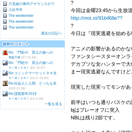
?
只見線の車内アナウンスがワ
入社半年
今回は金曜23:45から生放
The weekender
http://moi.st/91b468e??
The weekender
?
The weekender
今日は『現実逃避を始める
過去の日記へ
アニメの影響があるのかな
Re:「門松や 冥土の旅への
ファンタシースターオンラ
青砥千樹
(4/7 21:34)
Re:「門松や 冥土の旅への
デカブツな女ハンターで大
ＨＩＭＩＣＨＩ
(4/5 19:57)
まー現実逃避なんですけど
Re:コミックマーケット９９当
ＨＩＭＩＣＨＩ
(11/17 23:45)
Re:社会人と人間、どっちも失
現実した現実ってモンがあ
(3/20 21:39)
Re:謹賀新年2019
ＨＩＭＩＣＨＩ
(1/1 0:28)
前半はいつも通りバスケの
一覧を見る
bjはプレーオフに突入
NBLは残り2節です。