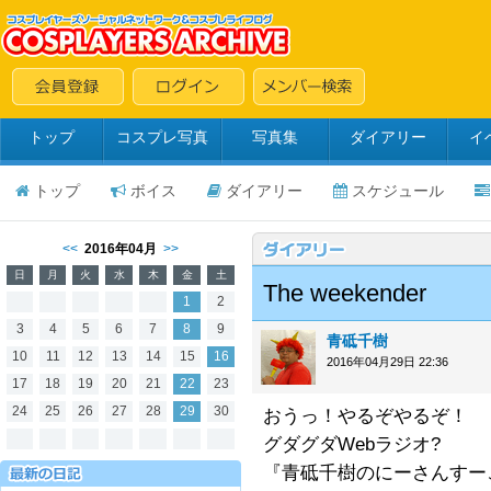
トップ
コスプレ写真
写真集
ダイアリー
イ
トップ
ボイス
ダイアリー
スケジュール
<<
2016年04月
>>
日
月
火
水
木
金
土
The weekender
1
2
3
4
5
6
7
8
9
青砥千樹
10
11
12
13
14
15
16
2016年04月29日 22:36
17
18
19
20
21
22
23
24
25
26
27
28
29
30
おうっ！やるぞやるぞ！
グダグダWebラジオ?
『青砥千樹のにーさんすーご