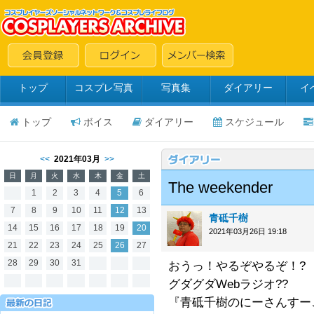
トップ
コスプレ写真
写真集
ダイアリー
イ
トップ
ボイス
ダイアリー
スケジュール
<<
2021年03月
>>
日
月
火
水
木
金
土
The weekender
1
2
3
4
5
6
7
8
9
10
11
12
13
青砥千樹
14
15
16
17
18
19
20
2021年03月26日 19:18
21
22
23
24
25
26
27
28
29
30
31
おうっ！やるぞやるぞ！?
グダグダWebラジオ??
『青砥千樹のにーさんすーご