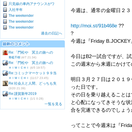
只見線の車内アナウンスがワ
入社半年
今週は、通常の金曜日２３
The weekender
The weekender
http://moi.st/91b468e
??
The weekender
?
過去の日記へ
今週は『Friday B.JOCK
Re:「門松や 冥土の旅への
今日はB2一試合ですが、
青砥千樹
(4/7 21:34)
Re:「門松や 冥土の旅への
この週末から来週にかけて
ＨＩＭＩＣＨＩ
(4/5 19:57)
Re:コミックマーケット９９当
ＨＩＭＩＣＨＩ
(11/17 23:45)
明日３月２７日は２０１９
Re:社会人と人間、どっちも失
った日です。
(3/20 21:39)
Re:謹賀新年2019
その日を乗り越えることは
ＨＩＭＩＣＨＩ
(1/1 0:28)
と心配になってきそうな状
一覧を見る
合を完遂できるのでしょう
ってことで今週末は『Frida