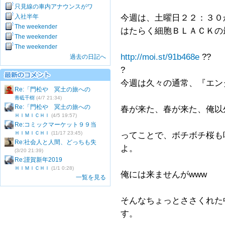
只見線の車内アナウンスがワ
入社半年
今週は、土曜日２２：３０
The weekender
はたらく細胞ＢＬＡＣＫの
The weekender
The weekender
http://moi.st/91b468e
??
過去の日記へ
?
今週は久々の通常、『エン
Re:「門松や 冥土の旅への
青砥千樹
(4/7 21:34)
Re:「門松や 冥土の旅への
春が来た、春が来た、俺以
ＨＩＭＩＣＨＩ
(4/5 19:57)
Re:コミックマーケット９９当
ＨＩＭＩＣＨＩ
(11/17 23:45)
ってことで、ボチボチ桜も
Re:社会人と人間、どっちも失
よ。
(3/20 21:39)
Re:謹賀新年2019
ＨＩＭＩＣＨＩ
(1/1 0:28)
俺には来ませんがwww
一覧を見る
そんなちょっとささくれた
す。