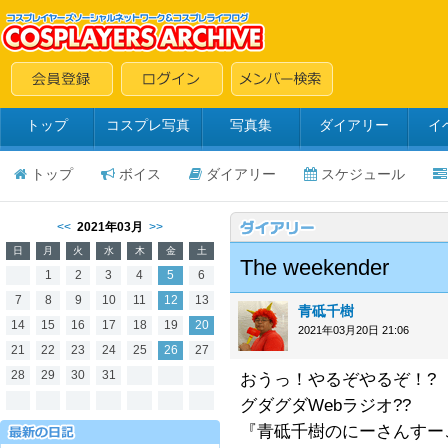
トップ
コスプレ写真
写真集
ダイアリー
イ
トップ
ボイス
ダイアリー
スケジュール
<<
2021年03月
>>
日
月
火
水
木
金
土
The weekender
1
2
3
4
5
6
7
8
9
10
11
12
13
青砥千樹
14
15
16
17
18
19
20
2021年03月20日 21:06
21
22
23
24
25
26
27
28
29
30
31
おうっ！やるぞやるぞ！?
グダグダWebラジオ??
『青砥千樹のにーさんすーご