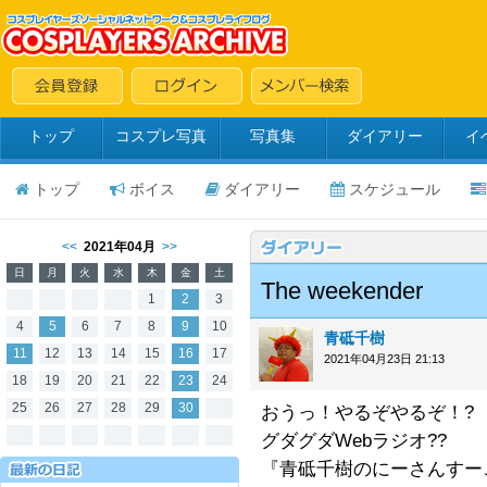
トップ
コスプレ写真
写真集
ダイアリー
イ
トップ
ボイス
ダイアリー
スケジュール
<<
2021年04月
>>
日
月
火
水
木
金
土
The weekender
1
2
3
4
5
6
7
8
9
10
青砥千樹
11
12
13
14
15
16
17
2021年04月23日 21:13
18
19
20
21
22
23
24
25
26
27
28
29
30
おうっ！やるぞやるぞ！?
グダグダWebラジオ??
『青砥千樹のにーさんすーご