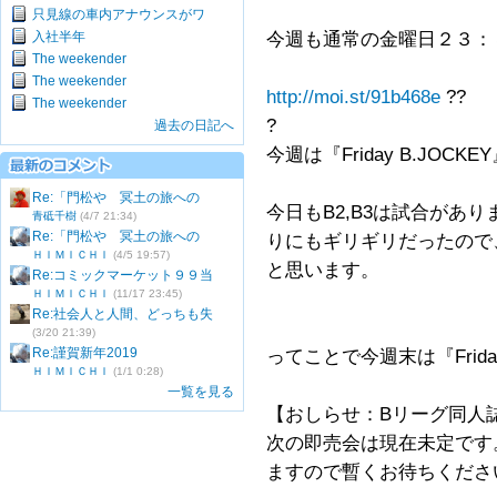
只見線の車内アナウンスがワ
入社半年
今週も通常の金曜日２３：
The weekender
The weekender
http://moi.st/91b468e
??
The weekender
?
過去の日記へ
今週は『Friday B.JOCK
Re:「門松や 冥土の旅への
今日もB2,B3は試合があ
青砥千樹
(4/7 21:34)
Re:「門松や 冥土の旅への
りにもギリギリだったので
ＨＩＭＩＣＨＩ
(4/5 19:57)
と思います。
Re:コミックマーケット９９当
ＨＩＭＩＣＨＩ
(11/17 23:45)
Re:社会人と人間、どっちも失
(3/20 21:39)
Re:謹賀新年2019
ってことで今週末は『Frida
ＨＩＭＩＣＨＩ
(1/1 0:28)
一覧を見る
【おしらせ：Bリーグ同人
次の即売会は現在未定です
ますので暫くお待ちくださ