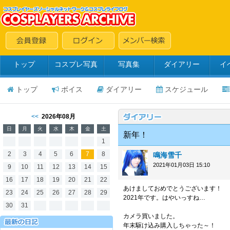
トップ
コスプレ写真
写真集
ダイアリー
イ
トップ
ボイス
ダイアリー
スケジュール
<<
2026年08月
日
月
火
水
木
金
土
新年！
1
2
3
4
5
6
7
8
鳴海雪千
2021年01月03日 15:10
9
10
11
12
13
14
15
16
17
18
19
20
21
22
あけましておめでとうございます！
23
24
25
26
27
28
29
2021年です。はやいっすね…
30
31
カメラ買いました。
年末駆け込み購入しちゃった～！