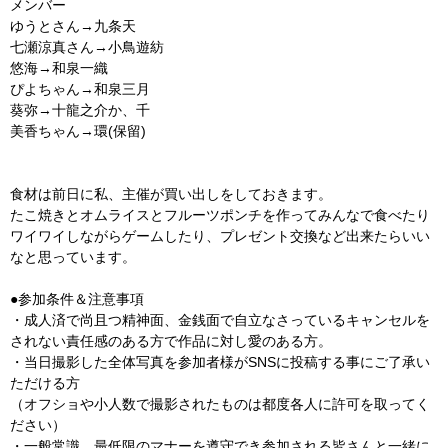
メンバー
ゆうとさん→九条天
七瀬涼真さん→小鳥遊紡
悠海→和泉一織
ぴよちゃん→和泉三月
葵弥→十龍之介か、千
美香ちゃん→環(保留)
食材は前日に私、主催が買い出しをしておきます。
たこ焼きとオムライスとフルーツポンチを作ってみんなで食べたり
ワイワイしながらゲームしたり、プレゼント交換など出来たらいい
なと思っています。
●参加条件＆注意事項
・成人済で尚且つ精神面、金銭面で自立なさっているキャンセルを
されない責任感のある方で作品に対し愛のある方。
・当日撮影した全体写真を参加者様がSNSに投稿する事にご了承い
ただける方
（オフショや小人数で撮影されたものは都度各人に許可を取ってく
ださい）
・一般常識、最低限のマナーを遵守でき参加される皆さんと一緒に