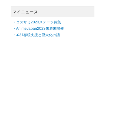
マイニュース
・コスサミ2023ステージ募集
・AnimeJapan2023来週末開催
・ｺｽｻﾐ存続支援と巨大化の話