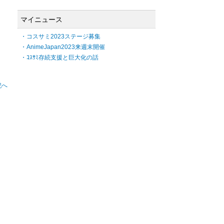
マイニュース
・コスサミ2023ステージ募集
・AnimeJapan2023来週末開催
・ｺｽｻﾐ存続支援と巨大化の話
記へ