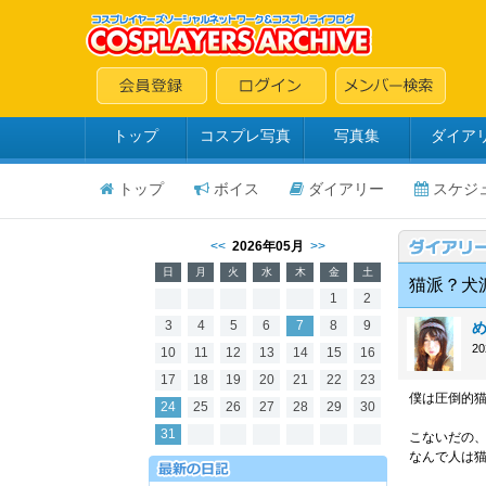
トップ
コスプレ写真
写真集
ダイア
トップ
ボイス
ダイアリー
スケジ
<<
2026年05月
>>
日
月
火
水
木
金
土
猫派？犬
1
2
3
4
5
6
7
8
9
2
10
11
12
13
14
15
16
17
18
19
20
21
22
23
僕は圧倒的
24
25
26
27
28
29
30
31
こないだの
なんで人は