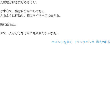
似た動物が好きになるそうだ。
様が中心で、猫は自分が中心である。
応えるように行動し、猫はマイペースに生きる。
と腑に落ちた。
ースで、人がどう思うかに無頓着だからなあ。
コメントを書く
トラックバック
過去の日