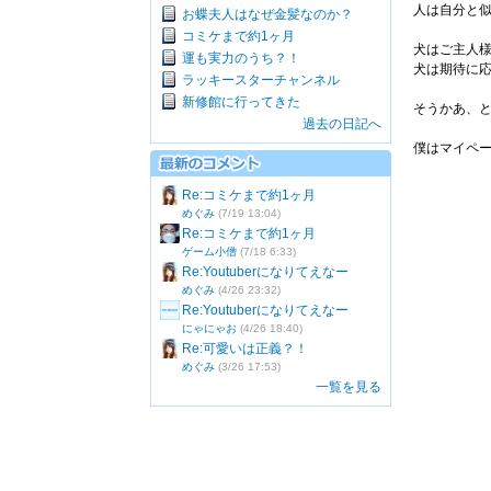
人は自分と
お蝶夫人はなぜ金髪なのか？
コミケまで約1ヶ月
犬はご主人
運も実力のうち？！
犬は期待に
ラッキースターチャンネル
新修館に行ってきた
そうかあ、
過去の日記へ
僕はマイペ
Re:コミケまで約1ヶ月
めぐみ
(7/19 13:04)
Re:コミケまで約1ヶ月
ゲーム小僧
(7/18 6:33)
Re:Youtuberになりてえなー
めぐみ
(4/26 23:32)
Re:Youtuberになりてえなー
にゃにゃお
(4/26 18:40)
Re:可愛いは正義？！
めぐみ
(3/26 17:53)
一覧を見る