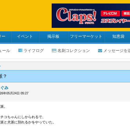
リー
イベント
掲示板
フリーマーケット
知恵袋
ュール
ライフログ
名刺コレクション
メッセージを
派？
めぐみ
026年05月24日 05:27
猫派。
、チコちゃんにしかられるで、
猫派と犬派に別れるかをやっていた。