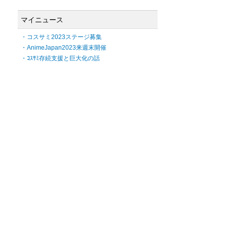
マイニュース
・コスサミ2023ステージ募集
・AnimeJapan2023来週末開催
・ｺｽｻﾐ存続支援と巨大化の話