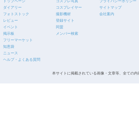
トップページ
コスプレ写真
プライバシーポリシー
ダイアリー
コスプレイヤー
サイトマップ
フォトストック
撮影機材
会社案内
レビュー
登録サイト
イベント
同盟
掲示板
メンバー検索
フリーマーケット
知恵袋
ニュース
ヘルプ・よくある質問
本サイトに掲載されている画像・文章等、全ての内容の無断転載を禁止します。