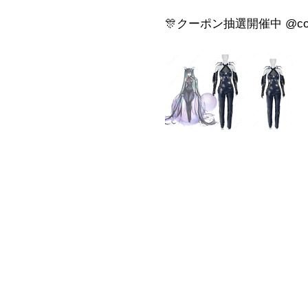
🎊クーポン抽選開催中 @co