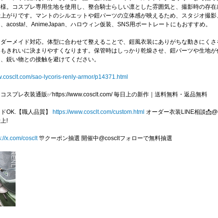
仕様。コスプレ専用生地を使用し、整合騎士らしい凛とした雰囲気と、撮影時の存在
仕上がりです。マントのシルエットや鎧パーツの立体感が映えるため、スタジオ撮影
acosta!、AnimeJapan、ハロウィン仮装、SNS用ポートレートにもおすすめ。
ーダーメイド対応。体型に合わせて整えることで、鎧風衣装にありがちな動きにくさ
姿もきれいに決まりやすくなります。保管時はしっかり乾燥させ、鎧パーツや生地が
う、鋭い物との接触を避けてください。
w.cosclt.com/sao-lycoris-renly-armor/p14371.html
コスプレ衣装通販✅https://www.cosclt.com/ 毎日上の新作｜送料無料・返品無料
イドOK.【職人品質】
https://www.cosclt.com/custom.html
オーダー衣装LINE相談📩@
仕上!
s://x.com/cosclt
🎊クーポン抽選 開催中@coscltフォローで無料抽選