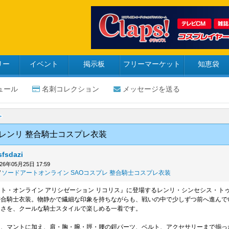
リー
イベント
掲示板
フリーマーケット
知恵袋
ュール
名刺コレクション
メッセージを送る
 レンリ 整合騎士コスプレ衣装
sfsdazi
026年05月25日 17:59
ソードアートオンライン
SAOコスプレ
整合騎士コスプレ衣装
ト・オンライン アリシゼーション リコリス』に登場するレンリ・シンセシス・ト
整合騎士衣装。物静かで繊細な印象を持ちながらも、戦いの中で少しずつ前へ進んで
しさを、クールな騎士スタイルで楽しめる一着です。
ン、マントに加え、肩・胸・腕・脛・腰の鎧パーツ、ベルト、アクセサリーまで揃っ