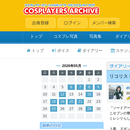
トップ
コスプレ写真
写真集
ダイア
トップ
ボイス
ダイアリー
スケジ
<<
2026年05月
>>
日
月
火
水
木
金
土
リコリス
1
2
3
4
5
6
7
8
9
d
2
10
11
12
13
14
15
16
17
18
19
20
21
22
23
『ソードアー
24
25
26
27
28
29
30
ニセブンの
31
くレンリら
上着、ズボ