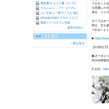
風楽奏斗 メイド服 コスプレ
フルセット
を意識した
ゲルハルト・フラ コスプレ
併せ、コミケ、
ぶいすぽっ！夜乃くろむ 第2
Strange Eden マヨル コスプ
サイズはオ
初音ミク コスプレ衣装
抑え、立ち
過去の日記へ
つかないよ
▶️
https://ww
一覧を見る
【COSCLT】
🧵オーダメ
0rcvvo特急
X 公式：
http