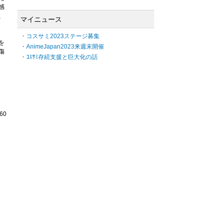
感
、
マイニュース
・コスサミ2023ステージ募集
を
・AnimeJapan2023来週末開催
傷
・ｺｽｻﾐ存続支援と巨大化の話
60