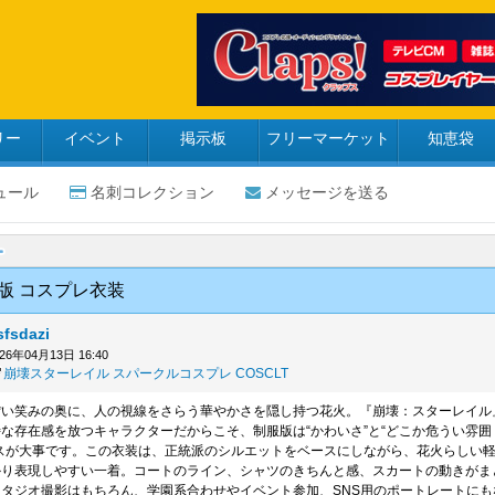
リー
イベント
掲示板
フリーマーケット
知恵袋
ュール
名刺コレクション
メッセージを送る
版 コスプレ衣装
sfsdazi
026年04月13日 16:40
崩壊スターレイル
スパークルコスプレ
COSCLT
ぽい笑みの奥に、人の視線をさらう華やかさを隠し持つ花火。『崩壊：スターレイル
な存在感を放つキャラクターだからこそ、制服版は“かわいさ”と“どこか危うい雰囲
スが大事です。この衣装は、正統派のシルエットをベースにしながら、花火らしい
かり表現しやすい一着。コートのライン、シャツのきちんと感、スカートの動きがま
タジオ撮影はもちろん、学園系合わせやイベント参加、SNS用のポートレートにも