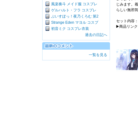
風楽奏斗 メイド服 コスプレ
じみます。
らしい無邪
ゲルハルト・フラ コスプレ
ぶいすぽっ！夜乃くろむ 第2
セット内容
Strange Eden マヨル コスプ
▶️商品リン
初音ミク コスプレ衣装
過去の日記へ
一覧を見る