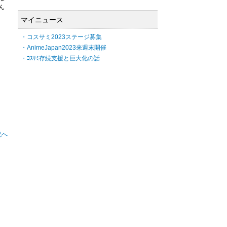
ん
マイニュース
・コスサミ2023ステージ募集
・AnimeJapan2023来週末開催
・ｺｽｻﾐ存続支援と巨大化の話
記へ