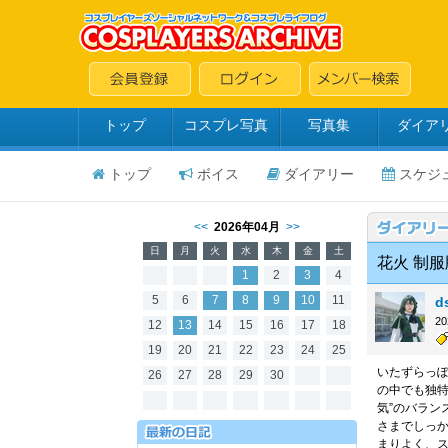
トップ
コスプレ写真
写真集
ダイア
トップ
ボイス
ダイアリー
スケジ
<<
2026年04月
>>
日
月
火
水
木
金
土
花火 制服
1
2
3
4
5
6
7
8
9
10
11
d
2
12
13
14
15
16
17
18
19
20
21
22
23
24
25
いたずらっ
26
27
28
29
30
の中でも独特
気”のバラン
さまでしっ
まりよく、ス