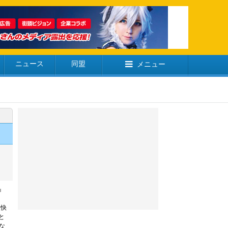
ニュース
同盟
メニュー
』
軽快
と
な