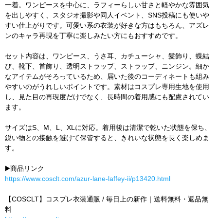
一着。ワンピースを中心に、ラフィーらしい甘さと軽やかな雰囲気
を出しやすく、スタジオ撮影や同人イベント、SNS投稿にも使いや
すい仕上がりです。可愛い系の衣装が好きな方はもちろん、アズレ
ンのキャラ再現を丁寧に楽しみたい方にもおすすめです。
セット内容は、ワンピース、うさ耳、カチューシャ、髪飾り、蝶結
び、靴下、首飾り、透明ストラップ、ストラップ、ニンジン。細か
なアイテムがそろっているため、届いた後のコーディネートも組み
やすいのがうれしいポイントです。素材はコスプレ専用生地を使用
し、見た目の再現度だけでなく、長時間の着用感にも配慮されてい
ます。
サイズはS、M、L、XLに対応。着用後は清潔で乾いた状態を保ち、
鋭い物との接触を避けて保管すると、きれいな状態を長く楽しめま
す。
▶️商品リンク
https://www.cosclt.com/azur-lane-laffey-ii/p13420.html
【COSCLT】コスプレ衣装通販 / 毎日上の新作｜送料無料・返品無
料