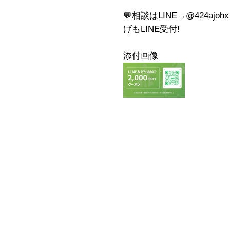
💬相談はLINE→@424aj
げもLINE受付!
添付画像