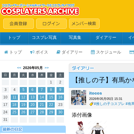
トップ
コスプレ写真
写真集
ダイアリー
イ
トップ
ボイス
ダイアリー
スケジュール
<<
2026年05月
>>
日
月
火
水
木
金
土
【推しの子】有馬か
1
2
3
4
5
6
7
8
9
itocos
10
11
12
13
14
15
16
2026年05月05日 15:31
#推しの子コスプレ
#有
17
18
19
20
21
22
23
24
25
26
27
28
29
30
添付画像
31