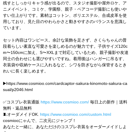
残すとしっかりキャラ感が出るので、スタジオ撮影や屋外ロケ、ア
ニメイベント、コミケ、学園祭、親子・ペアコーデ撮影にも使いや
すい仕上がりです。素材はコットン、ポリエステル、合成皮革を使
用しており、見た目のやわらかさと動きやすさのバランスを意識し
ています。
セット内容はワンピース。余計な装飾を足さず、さくらちゃんの普
段着らしい素直な可愛さを楽しめるのが魅力です。子供サイズ120c
m〜150cmに加え、S〜XXLまで対応しているため、親子撮影や友達
同士の合わせにも選びやすいですね。着用後はハンガーに吊るす、
衣装袋や収納ケースに入れるなど、シワを防ぎながら保管するとき
れいに長く楽しめます。
▶️https://www.cosmioo.com/cardcaptor-sakura-kinomoto-sakura-ca
sual/p2046.html
✅コスプレ衣装通販
https://www.cosmioo.com/
毎日上の新作｜送料
無料・返品無料
🧵オーダメイドOK.
https://www.cosmioo.com/custom.html
cosmiooにゃんで、二次元にジャンプ！
あなたと一緒に、あなただけのコスプレ衣装をオーダーメイドしよ