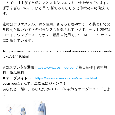
ことで、甘すぎず自然にまとまるシルエットに仕上がっています。
派手すぎないのに、ひと目で“桜ちゃんらしさ”が伝わるのが魅力で
す。
素材はポリエステル、綿を使用。さらっと着やすく、衣装としての
見映えと扱いやすさのバランスも意識されています。セット内容は
コート、ワンピース、リボン。新品未使用で、S・M・L・XLサイズ
に対応しています。
▶️https://www.cosmioo.com/cardcaptor-sakura-kinomoto-sakura-shi
fuku/p1449.html
✅コスプレ衣装通販
https://www.cosmioo.com/
毎日新作｜送料無
料・返品無料
🧵オーダメイドOK.
https://www.cosmioo.com/custom.html
cosmiooにゃんで、二次元にジャンプ！
あなたと一緒に、あなただけのコスプレ衣装をオーダーメイドしよ
う