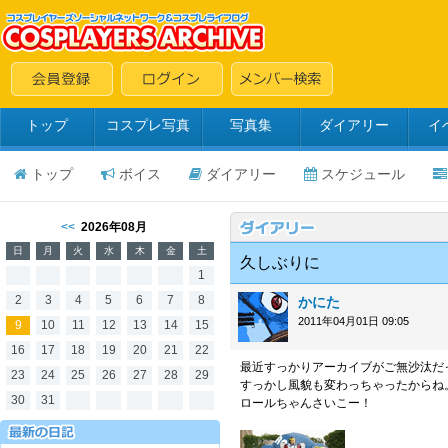
トップ
コスプレ写真
写真集
ダイアリー
イ
トップ
ボイス
ダイアリー
スケジュール
<<
2026年08月
日
月
火
水
木
金
土
久しぶりに
1
2
3
4
5
6
7
8
かにた
2011年04月01日 09:05
9
10
11
12
13
14
15
16
17
18
19
20
21
22
最近すっかりアーカイブがご無沙汰だ
23
24
25
26
27
28
29
すっかし風貌も変わっちゃったからね
30
31
ロールちゃんさいこー！