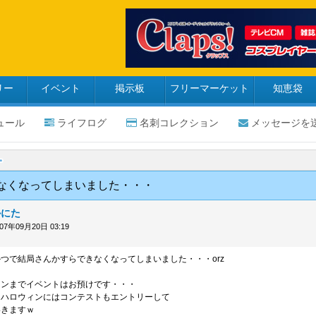
リー
イベント
掲示板
フリーマーケット
知恵袋
ュール
ライフログ
名刺コレクション
メッセージを
けなくなってしまいました・・・
かにた
007年09月20日 03:19
つで結局さんかすらできなくなってしまいました・・・orz
ィンまでイベントはお預けです・・・
キハロウィンにはコンテストもエントリーして
いきますｗ