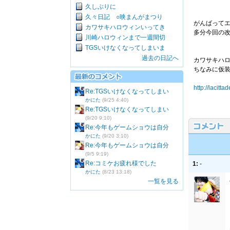
久しぶりに
久々日記 ○映まんがまつり
がんばって
カワサキハロウィンいってき
多分今回の
川崎ハロウィンまで一週間切
TGSいけなくなってしまいま
過去の日記へ
カワサキハロ
ちなみに仮
http://lacitta
Re:TGSいけなくなってしまい
かにた
(9/25 4:40)
Re:TGSいけなくなってしまい
(9/20 9:10)
Re:今年もゲームショウは自分
かにた
(9/20 3:10)
Re:今年もゲームショウは自分
(9/5 9:19)
Re:コミケお疲れ様でした
1:
-
かにた
(8/23 13:18)
一覧を見る