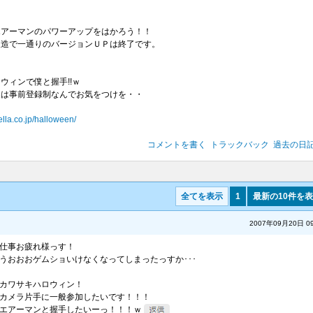
エアーマンのパワーアップをはかろう！！
改造で一通りのバージョンＵＰは終了です。
ウィンで僕と握手!!ｗ
装は事前登録制なんでお気をつけを・・
della.co.jp/halloween/
コメントを書く
トラックバック
過去の日
全てを表示
1
最新の10件を
2007年09月20日 09
仕事お疲れ様っす！
うおおおゲムショいけなくなってしまったっすか･･･
カワサキハロウィン！
カメラ片手に一般参加したいです！！！
エアーマンと握手したいーっ！！！ｗ