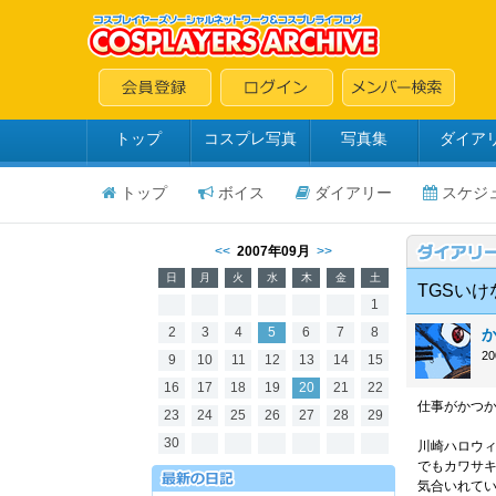
トップ
コスプレ写真
写真集
ダイア
トップ
ボイス
ダイアリー
スケジ
<<
2007年09月
>>
日
月
火
水
木
金
土
TGSい
1
2
3
4
5
6
7
8
2
9
10
11
12
13
14
15
16
17
18
19
20
21
22
仕事がかつか
23
24
25
26
27
28
29
30
川崎ハロウ
でもカワサ
気合いれて