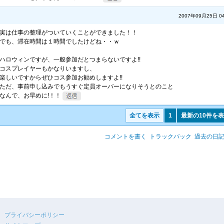
2007年09月25日 04
実は仕事の整理がついていくことができました！！
でも、滞在時間は１時間でしたけどね・・ｗ
ハロウィンですが、一般参加だとつまらないですよ!!
コスプレイヤーもかなりいますし、
楽しいですからぜひコス参加お勧めしますよ!!
ただ、事前申し込みでもうすぐ定員オーバーになりそうとのこと
なんで、お早めに!！！
全てを表示
1
最新の10件を
コメントを書く
トラックバック
過去の日
プライバシーポリシー