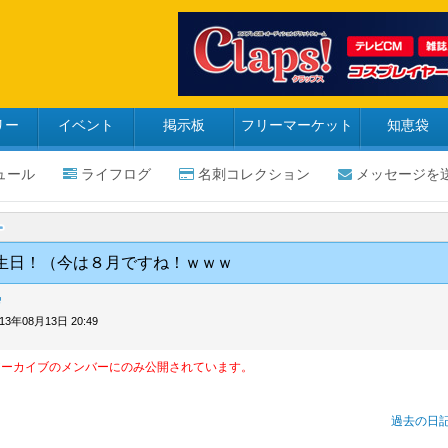
リー
イベント
掲示板
フリーマーケット
知恵袋
ュール
ライフログ
名刺コレクション
メッセージを
生日！（今は８月ですね！ｗｗｗ
雫
013年08月13日 20:49
アーカイブのメンバーにのみ公開されています。
過去の日