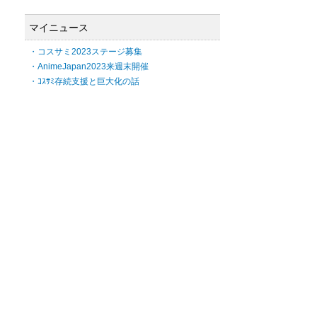
マイニュース
・コスサミ2023ステージ募集
・AnimeJapan2023来週末開催
・ｺｽｻﾐ存続支援と巨大化の話