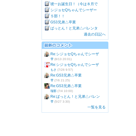
琥一お誕生日！（今は８月で
シジョセQちゃんでシーザー
５部！！
GS3兄弟△卒業
ばっとん！と兄弟△バレンタ
過去の日記へ
Re:シジョセQちゃんでシーザ
雫
(8/13 20:01)
Re:シジョセQちゃんでシーザ
もさ
(7/26 9:57)
Re:GS3兄弟△卒業
雫
(7/6 21:25)
Re:GS3兄弟△卒業
瑠那
(7/4 10:00)
Re:ばっとん！と兄弟△バレン
雫
(5/27 3:30)
一覧を見る