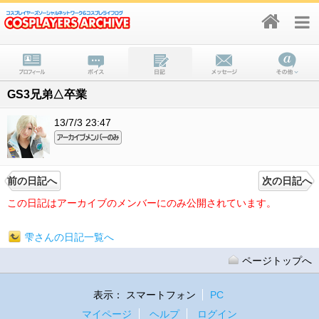
GS3兄弟△卒業
13/7/3 23:47
前の日記へ
次の日記へ
この日記はアーカイブのメンバーにのみ公開されています。
雫さんの日記一覧へ
ページトップへ
表示：
スマートフォン
PC
マイページ
ヘルプ
ログイン