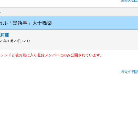
過去の日
カル「黒執事」大千穐楽
奏莉亜
025年09月29日 12:17
フレンドと被お気に入り登録メンバーにのみ公開されています。
過去の日