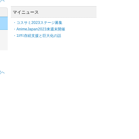
記へ
マイニュース
・コスサミ2023ステージ募集
・AnimeJapan2023来週末開催
・ｺｽｻﾐ存続支援と巨大化の話
記へ