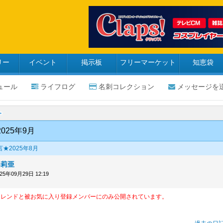
リー
イベント
掲示板
フリーマーケット
知恵袋
ュール
ライフログ
名刺コレクション
メッセージを
025年9月
★2025年8月
奏莉亜
025年09月29日 12:19
フレンドと被お気に入り登録メンバーにのみ公開されています。