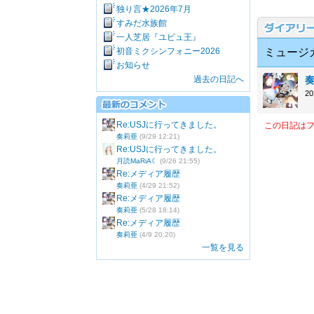
独り言★2026年7月
すみだ水族館
一人芝居『ユビュ王』
初音ミクシンフォニー2026
ミュージ
お知らせ
過去の日記へ
2
Re:USJに行ってきました。
この日記は
奏莉亜
(9/29 12:21)
Re:USJに行ってきました。
月読MaRiA☾
(9/26 21:55)
Re:メディア履歴
奏莉亜
(4/29 21:52)
Re:メディア履歴
奏莉亜
(5/28 18:14)
Re:メディア履歴
奏莉亜
(4/9 20:20)
一覧を見る