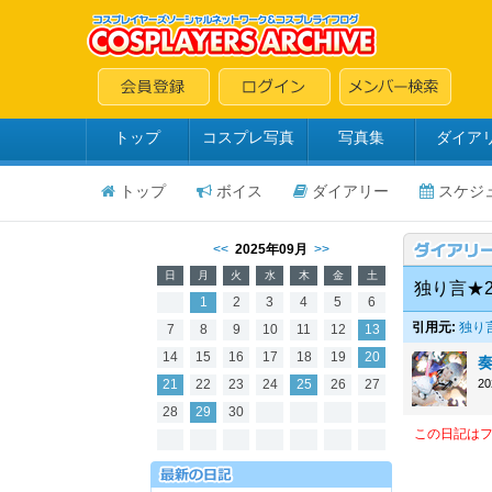
トップ
コスプレ写真
写真集
ダイア
トップ
ボイス
ダイアリー
スケジ
<<
2025年09月
>>
日
月
火
水
木
金
土
独り言★2
1
2
3
4
5
6
引用元:
独り言
7
8
9
10
11
12
13
14
15
16
17
18
19
20
21
22
23
24
25
26
27
2
28
29
30
この日記は