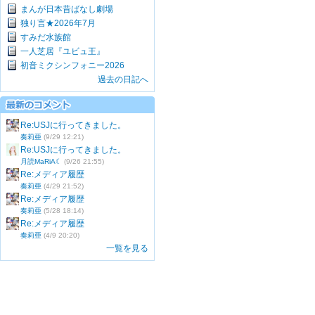
まんが日本昔ばなし劇場
独り言★2026年7月
すみだ水族館
一人芝居『ユビュ王』
初音ミクシンフォニー2026
過去の日記へ
Re:USJに行ってきました。
奏莉亜
(9/29 12:21)
Re:USJに行ってきました。
月読MaRiA☾
(9/26 21:55)
Re:メディア履歴
奏莉亜
(4/29 21:52)
Re:メディア履歴
奏莉亜
(5/28 18:14)
Re:メディア履歴
奏莉亜
(4/9 20:20)
一覧を見る