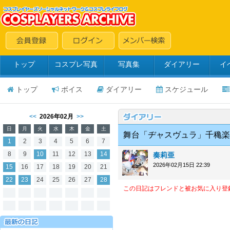
トップ
コスプレ写真
写真集
ダイアリー
イ
トップ
ボイス
ダイアリー
スケジュール
<<
2026年02月
>>
日
月
火
水
木
金
土
舞台「ヂャスヴュラ」千穐楽
1
2
3
4
5
6
7
8
9
10
11
12
13
14
奏莉亜
2026年02月15日 22:39
15
16
17
18
19
20
21
22
23
24
25
26
27
28
この日記はフレンドと被お気に入り登