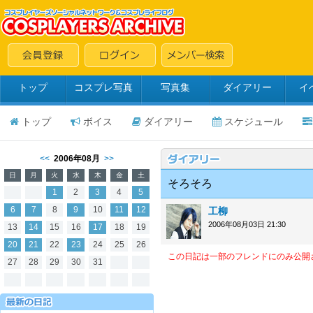
トップ
コスプレ写真
写真集
ダイアリー
イ
トップ
ボイス
ダイアリー
スケジュール
<<
2006年08月
>>
日
月
火
水
木
金
土
そろそろ
1
2
3
4
5
6
7
8
9
10
11
12
工柳
2006年08月03日 21:30
13
14
15
16
17
18
19
20
21
22
23
24
25
26
この日記は一部のフレンドにのみ公開
27
28
29
30
31