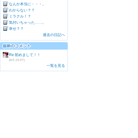
なんか本当に・・・。
わからない？？
ミラクル！？
気付いちゃった……。
幸せ？？
過去の日記へ
Re:初めまして！！
(8/3 23:07)
一覧を見る