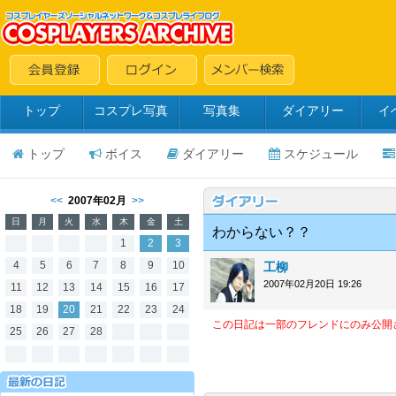
トップ
コスプレ写真
写真集
ダイアリー
イ
トップ
ボイス
ダイアリー
スケジュール
<<
2007年02月
>>
日
月
火
水
木
金
土
わからない？？
1
2
3
4
5
6
7
8
9
10
工柳
2007年02月20日 19:26
11
12
13
14
15
16
17
18
19
20
21
22
23
24
この日記は一部のフレンドにのみ公開
25
26
27
28