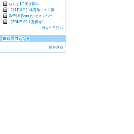
らんま1/2併せ募集
【11月3日】体育館シェア募
氷帝(原作ver.)併せメンバー
【ZONE-00大型併せ】
過去の日記へ
一覧を見る