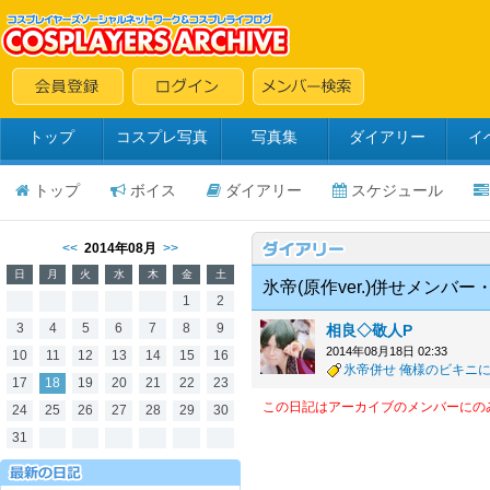
トップ
コスプレ写真
写真集
ダイアリー
イ
トップ
ボイス
ダイアリー
スケジュール
<<
2014年08月
>>
日
月
火
水
木
金
土
氷帝(原作ver.)併せメンバ
1
2
3
4
5
6
7
8
9
相良◇敬人P
2014年08月18日 02:33
10
11
12
13
14
15
16
氷帝併せ
俺様のビキニに酔い
17
18
19
20
21
22
23
この日記はアーカイブのメンバーにの
24
25
26
27
28
29
30
31