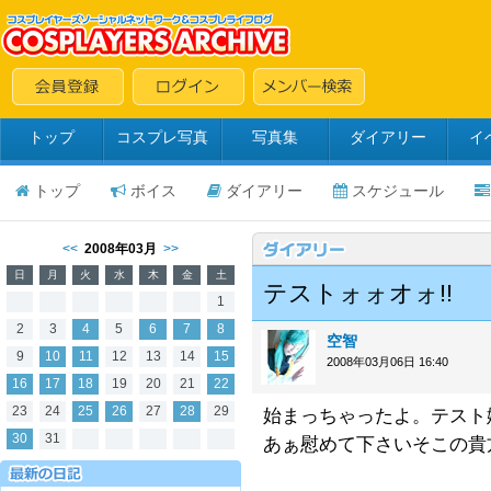
トップ
コスプレ写真
写真集
ダイアリー
イ
トップ
ボイス
ダイアリー
スケジュール
<<
2008年03月
>>
日
月
火
水
木
金
土
テストォォオォ!!
1
2
3
4
5
6
7
8
空智
9
10
11
12
13
14
15
2008年03月06日 16:40
16
17
18
19
20
21
22
23
24
25
26
27
28
29
始まっちゃったよ。テスト嫌
30
31
あぁ慰めて下さいそこの貴