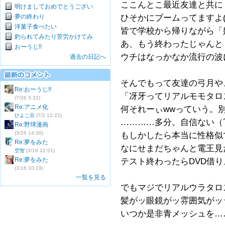
ここんとこ最近友達と共に
明けましておめでとうござい
夢の終わり
ひそかにブームってますよ(
洋菓子食べたい
皆で学校から帰りながら「
釣られてみたり苦労かけてみ
あ、もう終わったじゃんと
おーうじ!!
ウチはなっかなか流行の波
過去の日記へ
そんでもって友達の弓月や
Re:おーうじ!!
「冴牙ってリアルモモタロ
(7/26 5:32)
Re:アニメ化
何それーぃwwっていう。
ひよこ豆
(7/2 12:22)
…………多分。自信ない（´
Re:野球漫画
(3/26 14:36)
もしかしたら本当に性格似
Re:夢をみた
なにせまだちゃんと電王見
空智
(3/16 12:51)
Re:夢をみた
テスト終わったらDVD借
(3/16 10:19)
一覧を見る
でもマジでリアルウラタロ
髪がッ眼鏡がッ雰囲気がッ
いつか是非青メッシュを…