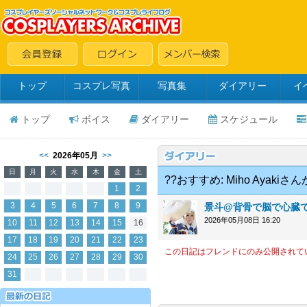
トップ
コスプレ写真
写真集
ダイアリー
イ
トップ
ボイス
ダイアリー
スケジュール
<<
2026年05月
>>
日
月
火
水
木
金
土
??おすすめ: Miho Aya
1
2
3
4
5
6
7
8
9
景斗@背骨で脳で心臓
2026年05月08日 16:20
10
11
12
13
14
15
16
17
18
19
20
21
22
23
この日記はフレンドにのみ公開されて
24
25
26
27
28
29
30
31