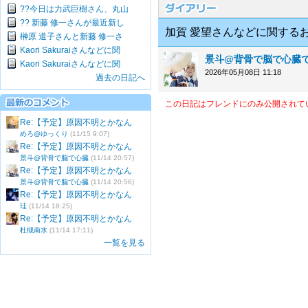
??今日は力武巨樹さん、丸山
?? 新藤 修一さんが最近新し
加賀 愛望さんなどに関する
榊原 道子さんと新藤 修一さ
Kaori Sakuraiさんなどに関
景斗@背骨で脳で心臓
Kaori Sakuraiさんなどに関
2026年05月08日 11:18
過去の日記へ
この日記はフレンドにのみ公開されて
Re:【予定】原因不明とかなん
めろ@ゆっくり
(11/15 9:07)
Re:【予定】原因不明とかなん
景斗@背骨で脳で心臓
(11/14 20:57)
Re:【予定】原因不明とかなん
景斗@背骨で脳で心臓
(11/14 20:56)
Re:【予定】原因不明とかなん
珪
(11/14 18:25)
Re:【予定】原因不明とかなん
杜槻南水
(11/14 17:11)
一覧を見る